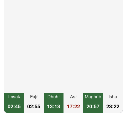
Imsak
Fajr
Dhuhr
Asr
Maghrib
Isha
02:45
02:55
13:13
17:22
20:57
23:22