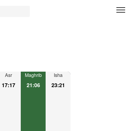
Asr
Maghrib
Isha
17:17
21:06
23:21