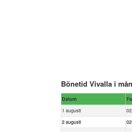
Bönetid Vivalla i må
Datum
Fa
1 augusti
02
2 augusti
02