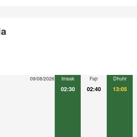
la
09/08/2026
Imsak
Fajr
Dhuhr
02:30
02:40
13:05