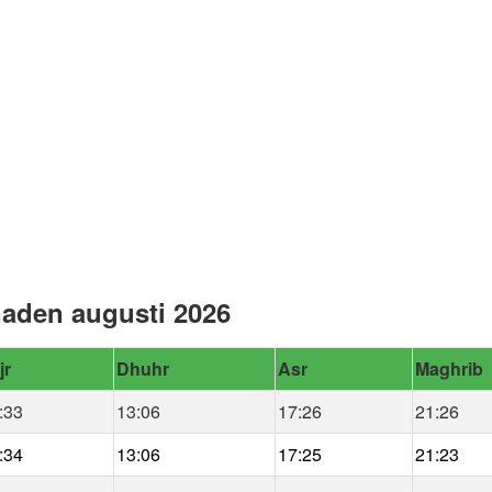
naden augusti 2026
jr
Dhuhr
Asr
Maghrib
:33
13:06
17:26
21:26
:34
13:06
17:25
21:23