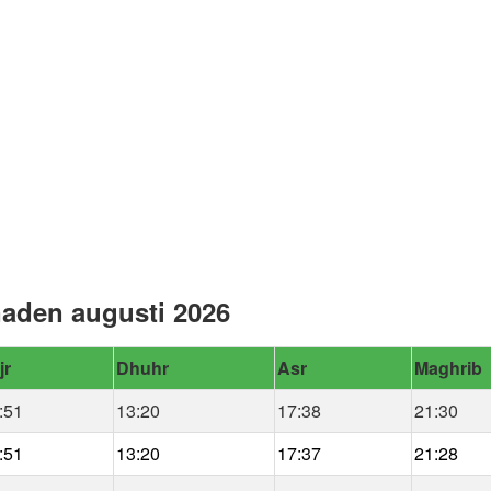
naden augusti 2026
jr
Dhuhr
Asr
Maghrib
:51
13:20
17:38
21:30
:51
13:20
17:37
21:28