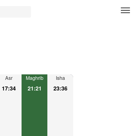
Asr
Maghrib
Isha
17:34
21:21
23:36