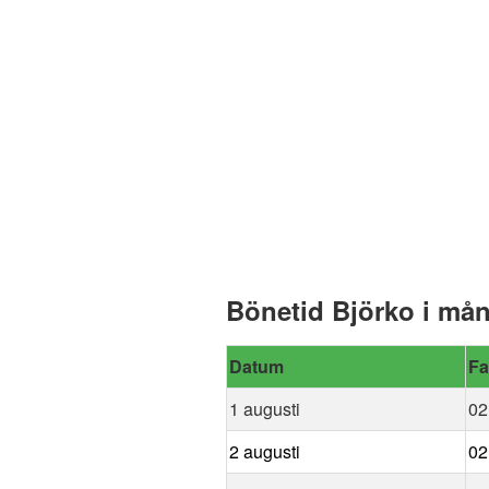
Bönetid Björko i må
Datum
Fa
1 augusti
02
2 augusti
02