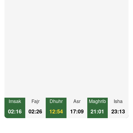
Imsak
Fajr
Dhuhr
Asr
Maghrib
Isha
02:16
02:26
12:54
17:09
21:01
23:13