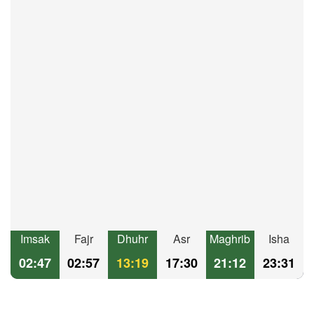
Imsak
Fajr
Dhuhr
Asr
Maghrib
Isha
02:47
02:57
13:19
17:30
21:12
23:31