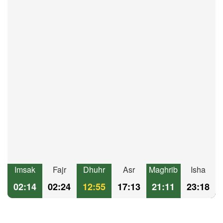
Imsak
Fajr
Dhuhr
Asr
Maghrib
Isha
02:14
02:24
12:55
17:13
21:11
23:18