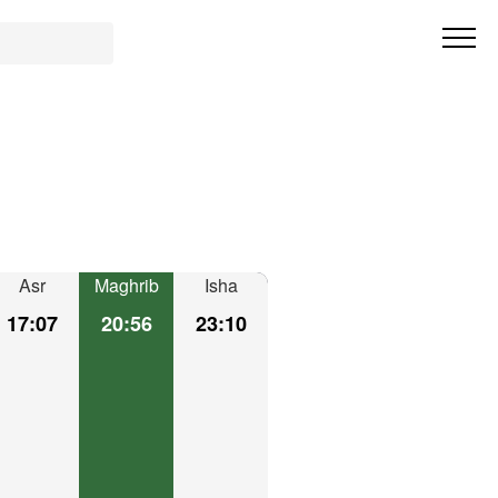
Asr
Maghrib
Isha
17:07
20:56
23:10