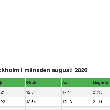
ckholm i månaden augusti 2026
jr
Dhuhr
Asr
Maghrib
:21
12:54
17:14
21:13
:22
12:54
17:13
21:11