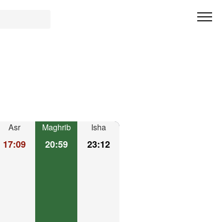
Asr
Maghrib
Isha
17:09
20:59
23:12