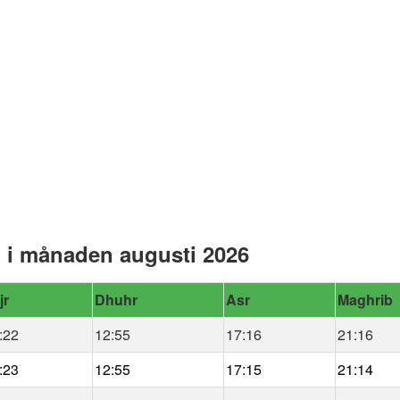
i månaden augusti 2026
jr
Dhuhr
Asr
Maghrib
:22
12:55
17:16
21:16
:23
12:55
17:15
21:14