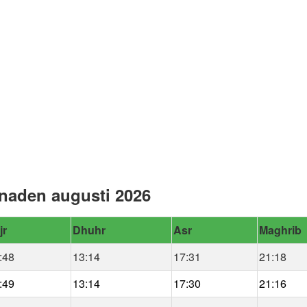
naden augusti 2026
jr
Dhuhr
Asr
Maghrib
:48
13:14
17:31
21:18
:49
13:14
17:30
21:16