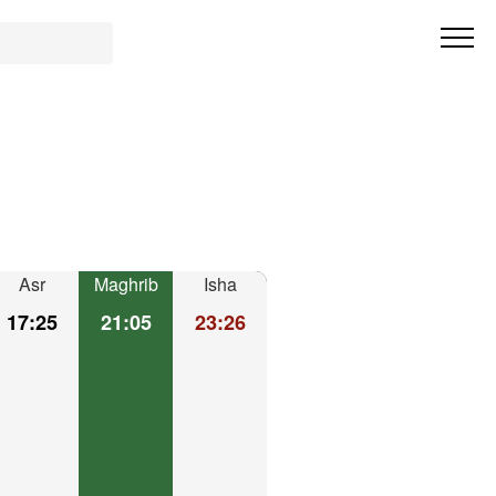
Asr
Maghrib
Isha
17:25
21:05
23:26