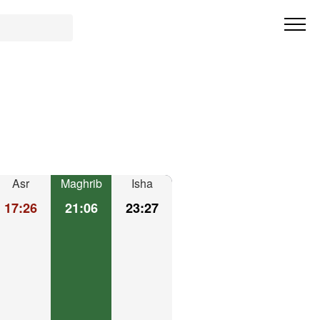
Asr
Maghrib
Isha
17:26
21:06
23:27