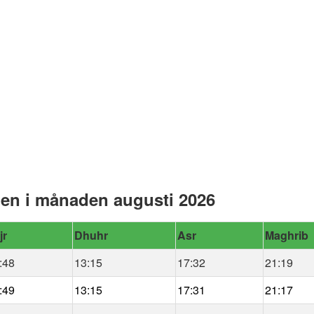
den i månaden augusti 2026
jr
Dhuhr
Asr
Maghrib
:48
13:15
17:32
21:19
:49
13:15
17:31
21:17