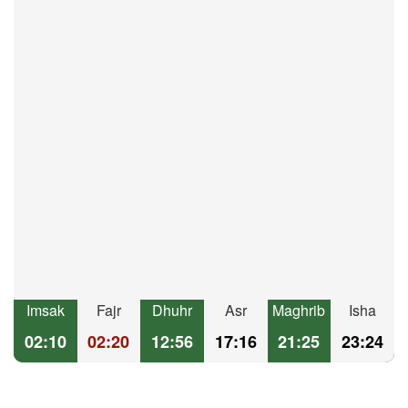
Imsak
Fajr
Dhuhr
Asr
Maghrib
Isha
02:10
02:20
12:56
17:16
21:25
23:24