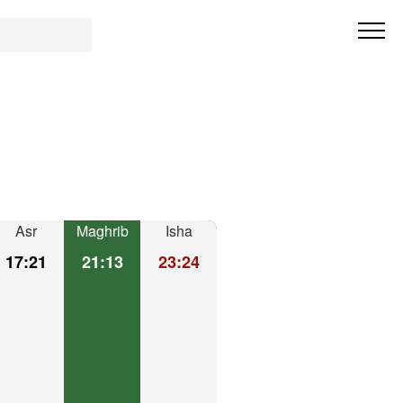
Asr
Maghrib
Isha
17:21
21:13
23:24