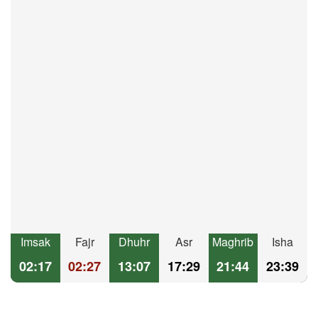
Imsak
Fajr
Dhuhr
Asr
Maghrib
Isha
02:17
02:27
13:07
17:29
21:44
23:39