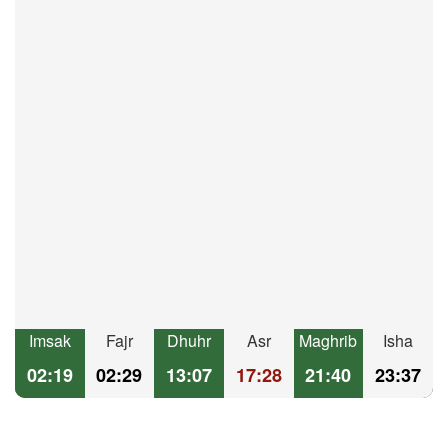
Imsak
Fajr
Dhuhr
Asr
Maghrib
Isha
02:19
02:29
13:07
17:28
21:40
23:37