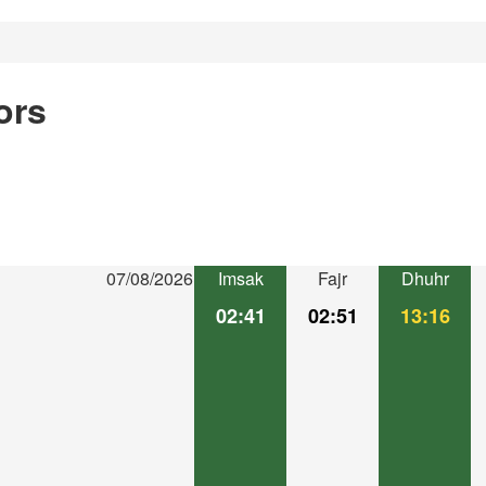
ors
07/08/2026
Imsak
Fajr
Dhuhr
02:41
02:51
13:16