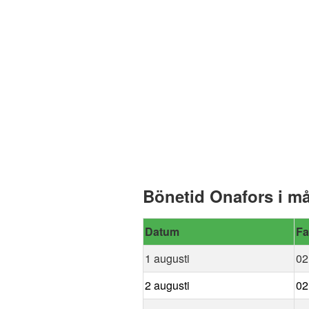
Bönetid Onafors i m
Datum
Fa
1 augusti
02
2 augusti
02