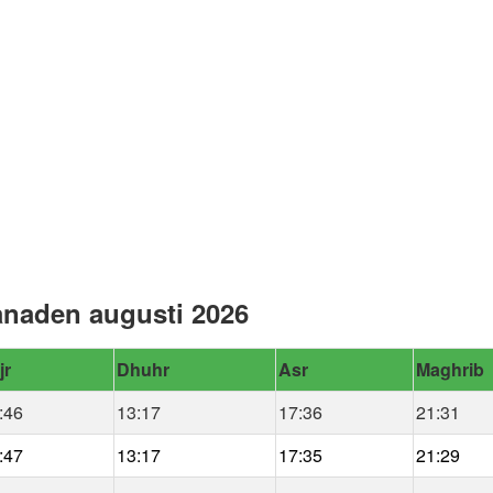
ånaden augusti 2026
jr
Dhuhr
Asr
Maghrib
:46
13:17
17:36
21:31
:47
13:17
17:35
21:29