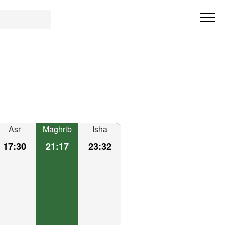
Asr
Maghrib
Isha
17:30
21:17
23:32