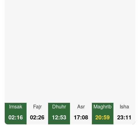
Imsak
Fajr
Dhuhr
Asr
Maghrib
Isha
02:16
02:26
12:53
17:08
20:59
23:11