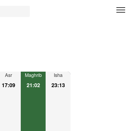
Asr
Maghrib
Isha
17:09
21:02
23:13