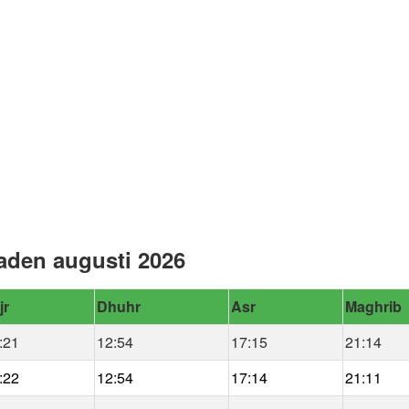
aden augusti 2026
jr
Dhuhr
Asr
Maghrib
:21
12:54
17:15
21:14
:22
12:54
17:14
21:11