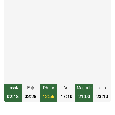
Imsak
Fajr
Dhuhr
Asr
Maghrib
Isha
02:18
02:28
12:55
17:10
21:00
23:13