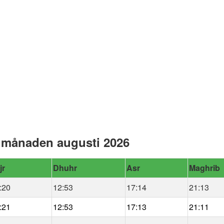
 månaden augusti 2026
jr
Dhuhr
Asr
Maghrib
:20
12:53
17:14
21:13
:21
12:53
17:13
21:11