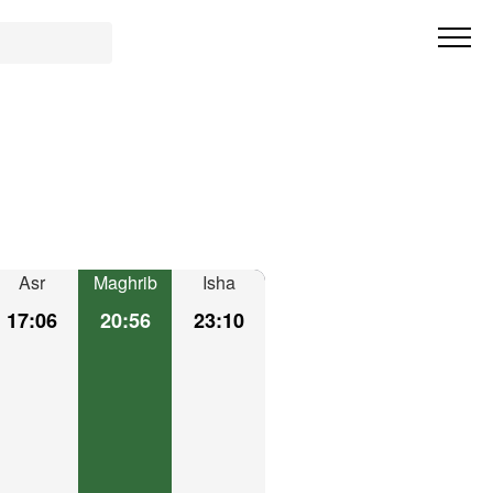
Asr
Maghrib
Isha
17:06
20:56
23:10