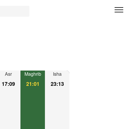
Asr
Maghrib
Isha
17:09
21:01
23:13