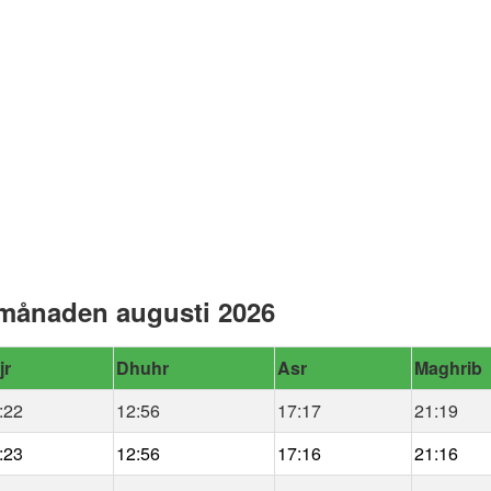
 månaden augusti 2026
jr
Dhuhr
Asr
Maghrib
:22
12:56
17:17
21:19
:23
12:56
17:16
21:16