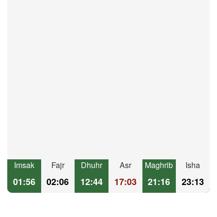
Imsak
Fajr
Dhuhr
Asr
Maghrib
Isha
01:56
02:06
12:44
17:03
21:16
23:13