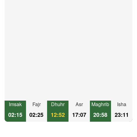
Imsak
Fajr
Dhuhr
Asr
Maghrib
Isha
02:15
02:25
12:52
17:07
20:58
23:11