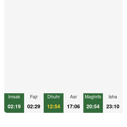
Imsak
Fajr
Dhuhr
Asr
Maghrib
Isha
02:19
02:29
12:54
17:06
20:54
23:10