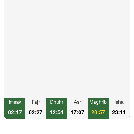
Imsak
Fajr
Dhuhr
Asr
Maghrib
Isha
02:17
02:27
12:54
17:07
20:57
23:11