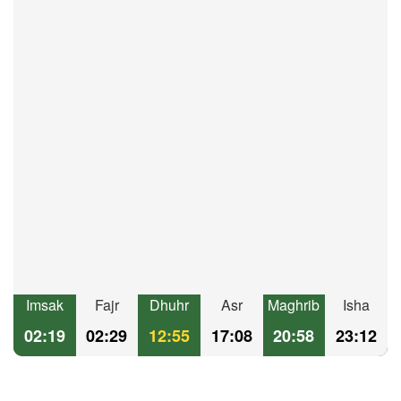
Imsak
Fajr
Dhuhr
Asr
Maghrib
Isha
02:19
02:29
12:55
17:08
20:58
23:12