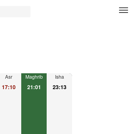
Asr
Maghrib
Isha
17:10
21:01
23:13