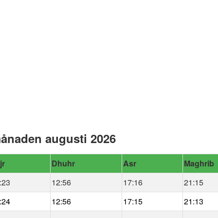
månaden augusti 2026
jr
Dhuhr
Asr
Maghrib
:23
12:56
17:16
21:15
:24
12:56
17:15
21:13