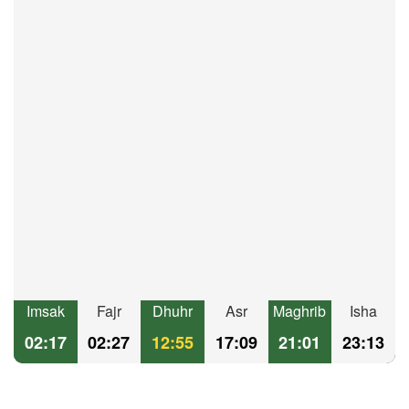
Imsak
Fajr
Dhuhr
Asr
Maghrib
Isha
02:17
02:27
12:55
17:09
21:01
23:13