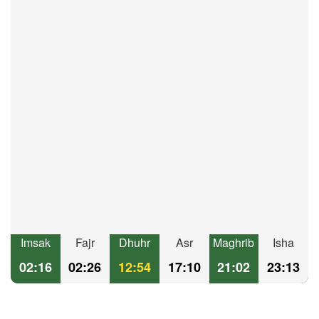
Imsak
Fajr
Dhuhr
Asr
Maghrib
Isha
02:16
02:26
12:54
17:10
21:02
23:13