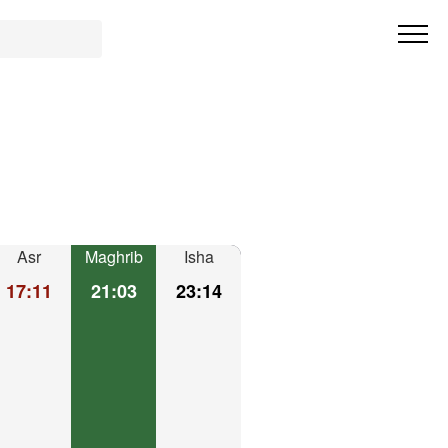
Asr
Maghrib
Isha
17:11
21:03
23:14