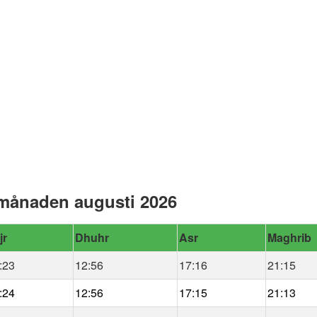
 månaden augusti 2026
jr
Dhuhr
Asr
Maghrib
:23
12:56
17:16
21:15
:24
12:56
17:15
21:13