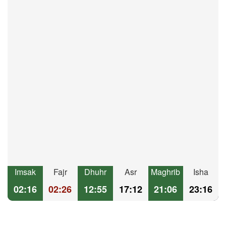
Imsak
Fajr
Dhuhr
Asr
Maghrib
Isha
02:16
02:26
12:55
17:12
21:06
23:16