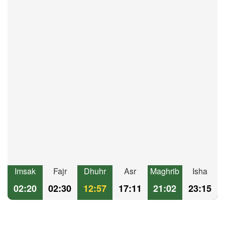
Imsak
Fajr
Dhuhr
Asr
Maghrib
Isha
02:20
02:30
12:57
17:11
21:02
23:15