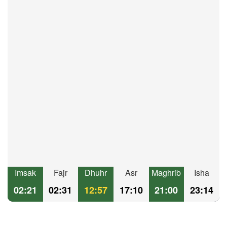
Imsak
Fajr
Dhuhr
Asr
Maghrib
Isha
02:21
02:31
12:57
17:10
21:00
23:14